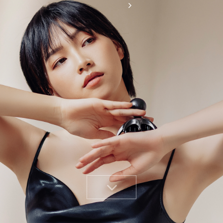
店面資訊
Tel: 886-2-27655674
E-mail: moxxu.info@gmail.com